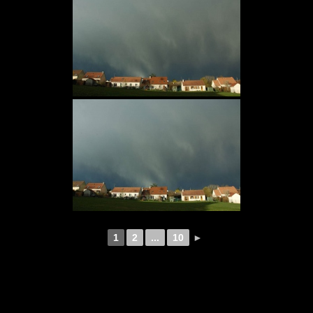
1
2
...
10
►