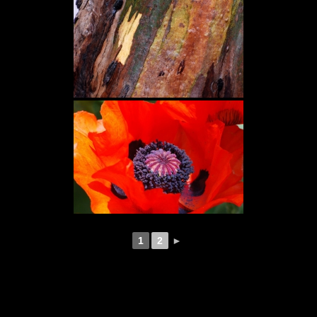
1
2
►