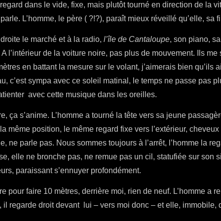
e regard dans le vide, fixe, mais plutôt tourné en direction de la vi
 parle. L’homme, le père ( ?!?), paraît mieux réveillé qu’elle, sa fil
droite le marché et à la radio,
l’île de Cantaloupe
, son piano, sa
 l’intérieur de la voiture noire, pas plus de mouvement. Ils me s
tres en battant la mesure sur le volant, j’aimerais bien qu’ils a
u, c’est sympa avec ce soleil matinal, le temps ne passe pas plus
tienter avec cette musique dans les oreilles.
re, ça s’anime. L’homme a tourné la tête vers sa jeune passagère e
 la même position, le même regard fixe vers l’extérieur, cheveux
ge, ne parle pas. Nous sommes toujours à l’arrêt, l’homme la re
e, elle ne bronche pas, ne remue pas un cil, statufiée sur son s
eurs, paraissant s’ennuyer profondément.
 pour faire 10 mètres, derrière moi, rien de neuf. L’homme a re
 il regarde droit devant lui – vers moi donc – et elle, immobile,