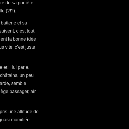
tre de sa portière.
le (?!?).
 batterie et sa
uivent, c’est tout.
ient la bonne idée
 vite, c’est juste
t il lui parle.
 châtains, un peu
garde, semble
iège passager, air
pris une attitude de
 quasi momifiée.