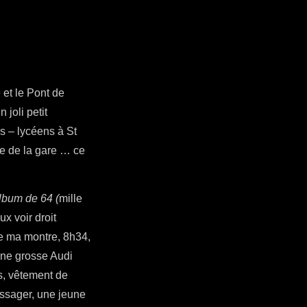
et le Pont de
joli petit
s – lycéens à St
ve de la gare … ce
lbum de 64 (
mille
x voir droit
de ma montre, 8h34,
 une grosse Audi
s, vêtement de
assager, une jeune