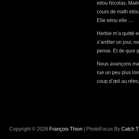
et/ou Nicolas, Maëv
cours de math et/ou
Elle et/ou elle …
Herbie m’a quitté 
s’arrêter un jour, n
pense. Et de quoi p
Nous avançons maint
rue un peu plus loi
coup d’œil au rétro,
Copyright © 2026
François Thion
|
PhotoFocus By
Catch 