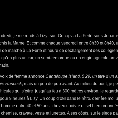
edi, je me rends à Lizy- sur- Ourcq via La Ferté-sous-Jouarre 
chis la Marne. Et comme chaque vendredi entre 8h30 et 8h40, un 
r de marché à La Ferté et heure de déchargement des collégien
fit qu’en plus un car, un semi-remorque ou un engin agricole arri
matin.
 voix de femme annonce
Cantaloupe Island, 5’29, un titre d’un
a
bie Hancock
, mais un peu de pub avant. Au milieu du pont, je peu
véhicules qui s’étire jusqu’au feu à 300 mètres environ, je regar
 pour 9 heures à Lizy. Un coup d’œil dans le rétro, derrière moi
un homme entre 40 et 50 ans, cheveux poivre et sel bien ordonné
 chemise, cravate, veste et lunettes. A ses côtés, sur le siège p