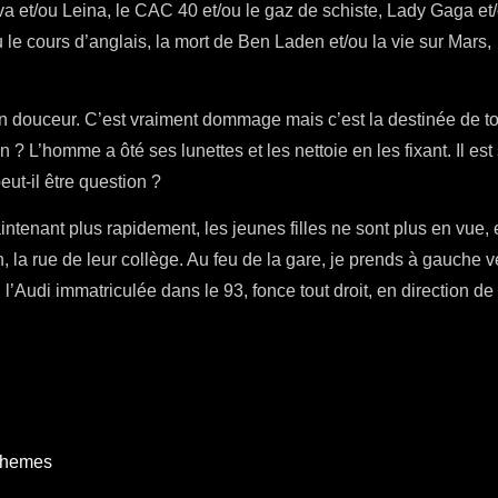
a et/ou Leina, le CAC 40 et/ou le gaz de schiste, Lady Gaga et/
 le cours d’anglais, la mort de Ben Laden et/ou la vie sur Mars
en douceur. C’est vraiment dommage mais c’est la destinée de t
on ? L’homme a ôté ses lunettes et les nettoie en les fixant. Il est
eut-il être question ?
enant plus rapidement, les jeunes filles ne sont plus en vue, e
n, la rue de leur collège. Au feu de la gare, je prends à gauche v
 l’Audi immatriculée dans le 93, fonce tout droit, en direction de 
Themes