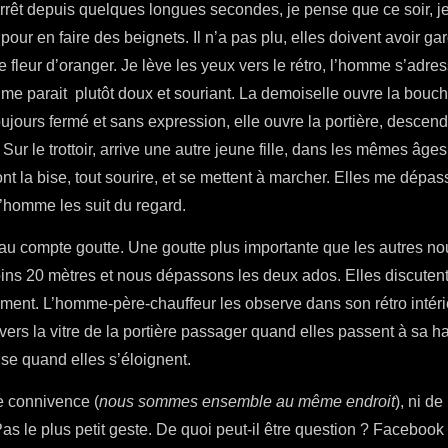
êt depuis quelques longues secondes, je pense que ce soir, je v
pour en faire des beignets. Il n’a pas plu, elles doivent avoir gar
e fleur d’oranger. Je lève les yeux vers le rétro, l’homme s’adr
qui me parait plutôt doux et souriant. La demoiselle ouvre la bouc
toujours fermé et sans expression, elle ouvre la portière, descen
Sur le trottoir, arrive une autre jeune fille, dans les mêmes âges
ont la bise, tout sourire, et se mettent à marcher. Elles me dépas
l’homme les suit du regard.
u compte goutte. Une goutte plus importante que les autres n
ins 20 mètres et nous dépassons les deux ados. Elles discutent,
ment. L’homme-père-chauffeur les observe dans son rétro intérie
avers la vitre de la portière passager quand elles passent à sa ha
ise quand elles s’éloignent.
e connivence (
nous sommes ensemble au même endroit
), ni d
Pas le plus petit geste. De quoi peut-il être question ? Facebook 