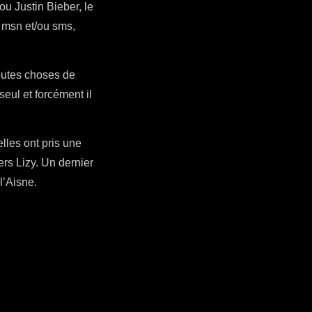
ou Justin Bieber, le
, msn et/ou sms,
outes choses de
 seul et forcément il
lles ont pris une
ers Lizy. Un dernier
l’Aisne.