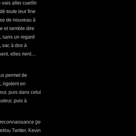
ais aller cueillir
dé toute leur fine
esse de nouveau à
he et semble dire
d, sans un regard
, sac à dos à
sent, elles rient…
ous permet de
 rigolent en
ur, puis dans celui
uteur, puis à
e reconnaissance (
je
et/ou Twitter, Kevin